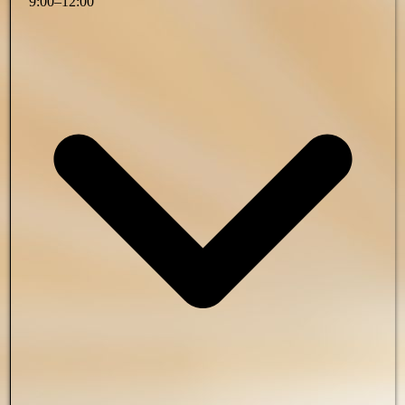
9
:
00
–
12
:
00