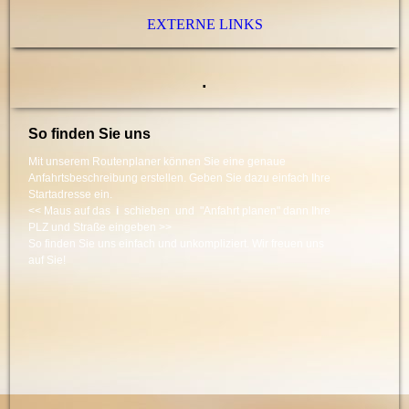
EXTERNE LINKS
.
So finden Sie uns
Mit unserem Routenplaner können Sie eine genaue
Anfahrtsbeschreibung erstellen. Geben Sie dazu einfach Ihre
Startadresse ein.
<< Maus auf das
i
schieben und "Anfahrt planen" dann Ihre
PLZ und Straße eingeben >>
So finden Sie uns einfach und unkompliziert. Wir freuen uns
auf Sie!