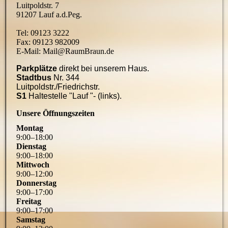
Luitpoldstr. 7
91207 Lauf a.d.Peg.
Tel: 09123 3222
Fax: 09123 982009
E-Mail: Mail@RaumBraun.de
Parkplätze
direkt bei unserem Haus.
Stadtbus
Nr. 344
Luitpoldstr./Friedrichstr.
S1
Haltestelle "Lauf "- (links).
Unsere Öffnungszeiten
Montag
9
:
00
–
18
:
00
Dienstag
9
:
00
–
18
:
00
Mittwoch
9
:
00
–
12
:
00
Donnerstag
9
:
00
–
17
:
00
Freitag
9
:
00
–
17
:
00
Samstag